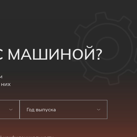
 С МАШИНОЙ?
м
 них
Год выпуска