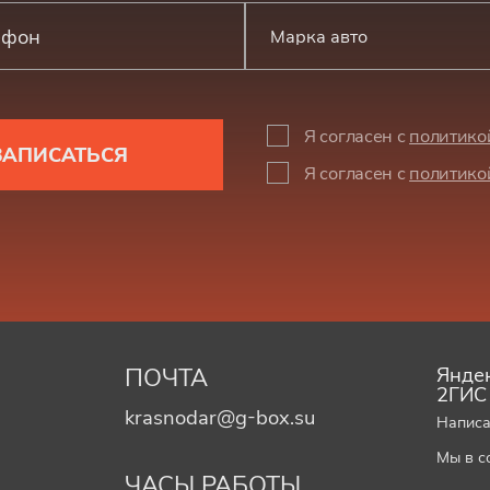
Марка авто
Я согласен с
политико
ЗАПИСАТЬСЯ
Я согласен с
политико
ПОЧТА
Яндек
2ГИС
krasnodar@g-box.su
Написа
Мы в с
ЧАСЫ РАБОТЫ