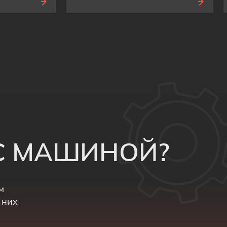
 С МАШИНОЙ?
м
 них