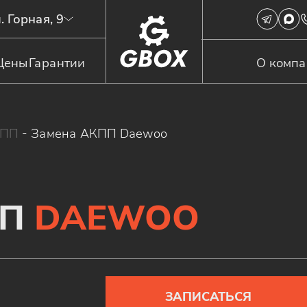
. Горная, 9
Цены
Гарантии
О комп
КПП
-
Замена АКПП Daewoo
ПП
DAEWOO
ЗАПИСАТЬСЯ