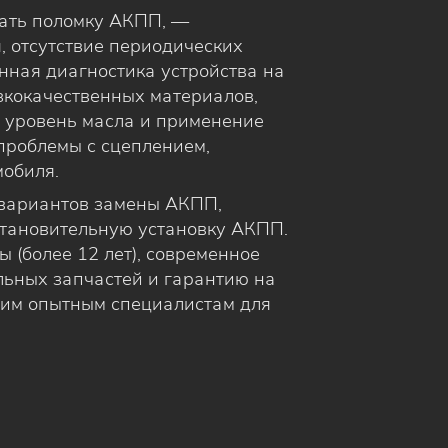
вать поломку АКПП, —
, отсутствие периодических
нная диагностика устройства на
изкокачественных материалов,
й уровень масла и применение
 проблемы с сцеплением,
мобиля.
 вариантов замены АКПП,
становительную установку АКПП.
 (более 12 лет), современное
льных запчастей и гарантию на
шим опытным специалистам для