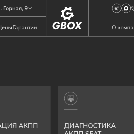
. Горная, 9
Цены
Гарантии
О комп
АЦИЯ АКПП
ДИАГНОСТИКА
АКПП SEAT