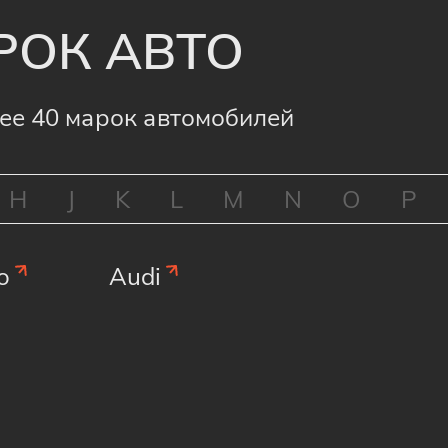
РОК АВТО
ее 40 марок автомобилей
H
J
K
L
M
N
O
P
o
Audi