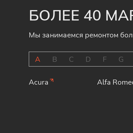
БОЛЕЕ 40 МА
Мы занимаемся ремонтом бол
A
B
C
D
F
G
Acura
Alfa Rome