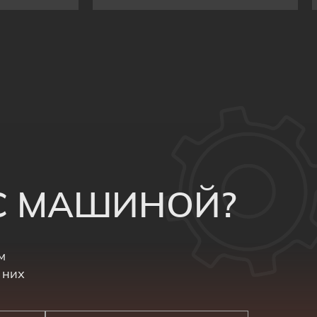
 С МАШИНОЙ?
м
 них