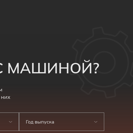
 С МАШИНОЙ?
м
 них
Год выпуска