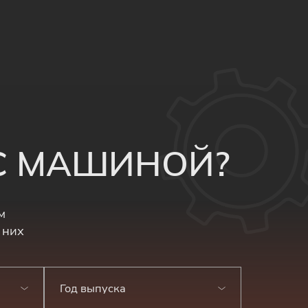
 С МАШИНОЙ?
м
 них
Год выпуска