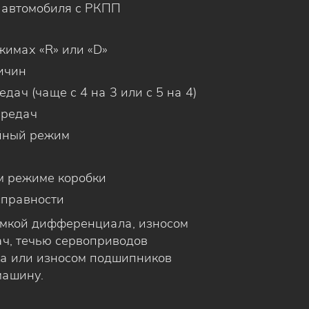
о автомобиля с РКПП
жимах «R» или «D»
ичин
ач (чаще с 4 на 3 или с 5 на 4)
ередач
йный режим
м режиме коробки
справности
омкой дифференциала, износом
ч, течью сервоприводов
ка или износом подшипников
машину.