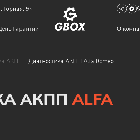
. Горная, 9
Цены
Гарантии
О комп
ка АКПП
-
Диагностика АКПП Alfa Romeo
КА АКПП
ALFA