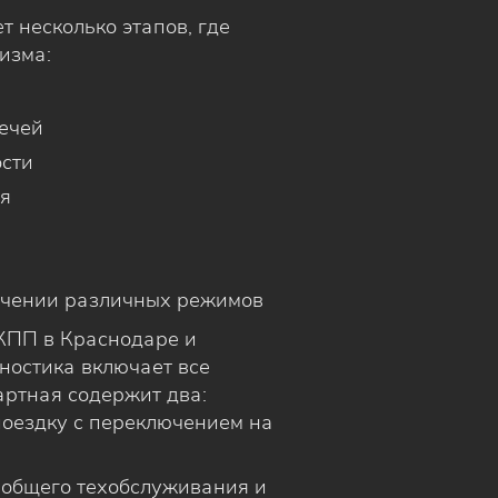
 несколько этапов, где
изма:
течей
ости
я
ючении различных режимов
КПП в Краснодаре и
ностика включает все
артная содержит два:
поездку с переключением на
 общего техобслуживания и