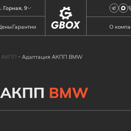
. Горная, 9
Цены
Гарантии
О комп
я АКПП
-
Адаптация АКПП BMW
 АКПП
BMW