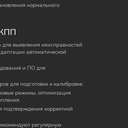
тановления нормального
АКПП
а для выявления неисправностей
адаптации автоматической
удования и ПО для
ров для подготовки к калибровке.
 новые режимы, оптимизация
епления.
ля подтверждения корректной
рекомендуют регулярную